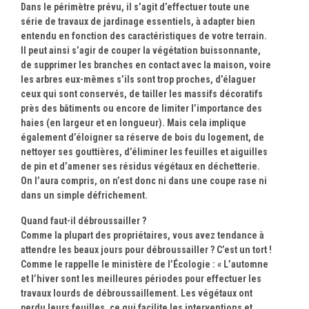
Dans le périmètre prévu, il s’agit d’effectuer toute une
série de travaux de jardinage essentiels, à adapter bien
entendu en fonction des caractéristiques de votre terrain.
Il peut ainsi s’agir de couper la végétation buissonnante,
de supprimer les branches en contact avec la maison, voire
les arbres eux-mêmes s’ils sont trop proches, d’élaguer
ceux qui sont conservés, de tailler les massifs décoratifs
près des bâtiments ou encore de limiter l’importance des
haies (en largeur et en longueur). Mais cela implique
également d’éloigner sa réserve de bois du logement, de
nettoyer ses gouttières, d’éliminer les feuilles et aiguilles
de pin et d’amener ses résidus végétaux en déchetterie.
On l’aura compris, on n’est donc ni dans une coupe rase ni
dans un simple défrichement.
Quand faut-il débroussailler ?
Comme la plupart des propriétaires, vous avez tendance à
attendre les beaux jours pour débroussailler ? C’est un tort !
Comme le rappelle le ministère de l’Écologie : « L’automne
et l’hiver sont les meilleures périodes pour effectuer les
travaux lourds de débroussaillement. Les végétaux ont
perdu leurs feuilles, ce qui facilite les interventions et