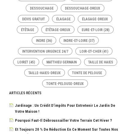
DESSOUCHAGE
DESSOUCHAGE-DREUX
DEVIS GRATUIT
ÉLAGAGE
ÉLAGAGE-DREUX
ÉTÊTAGE
ÉTÊTAGE-DREUX
EURE-ET-LOIR (28)
INDRE (36)
INDRE-ET-LOIRE (37)
INTERVENTION URGENCE 24/7
LOIR-ET-CHER (41)
LOIRET (45)
MATTHIEU GERMAIN
TAILLE DE HAIES
TAILLE-HAIES-DREUX
TONTE DE PELOUSE
TONTE-PELOUSE-DREUX
ARTICLES RÉCENTS
Jardinage : Un Crédit D’impôts Pour Entretenir Le Jardin De
Votre Maison !
Pourquoi Faut-Il Débroussailler Votre Terrain Cet Hiver ?
Et Toujours 20 % De Réduction En Ce Moment Sur Toutes Nos